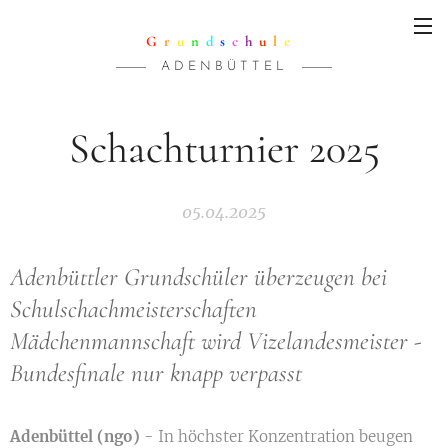
G
r
u
n
d
s
c
h
u
l
e
A D E N B Ü T T E L
Schachturnier 2025
05.04.2025
Adenbüttler Grundschüler überzeugen bei
Schulschachmeisterschaften
Mädchenmannschaft wird Vizelandesmeister -
Bundesfinale nur knapp verpasst
Adenbüttel (ngo)
- In höchster Konzentration beugen