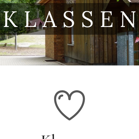
K L A S S E N