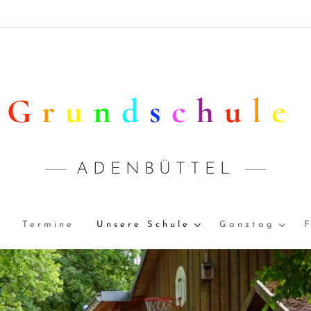
G
r
u
n
d
s
c
h
u
l
e
A D E N B Ü T T E L
Termine
Unsere Schule
Ganztag
F